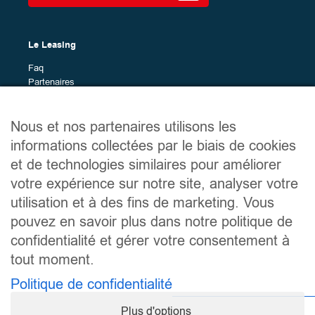
Le Leasing
Faq
Partenaires
Marques en leasing
Nous et nos partenaires utilisons les
Plan du site
informations collectées par le biais de cookies
Véhicules en leasing
et de technologies similaires pour améliorer
Services
votre expérience sur notre site, analyser votre
Le guide du leasing
utilisation et à des fins de marketing. Vous
À propos
Contact
pouvez en savoir plus dans notre politique de
confidentialité et gérer votre consentement à
tout moment.
Liens utiles
Politique de confidentialité
Mentions légales
Politique de confidentialité
Plus d'options
Conditions générales d’utilisation