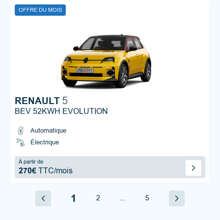
OFFRE DU MOIS
RENAULT
5
BEV 52KWH EVOLUTION
Automatique
Électrique
À partir de
270€
TTC/mois
1
2
...
5