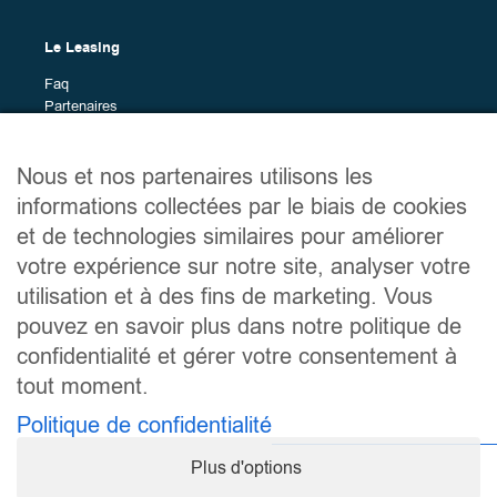
Les
Toutes (50)
différents
Berline moyenne (2)
Le Leasing
modèles
Citadine (1)
Faq
Citadine polyvalente (1)
Partenaires
Marques en leasing
Compactes Premium (1)
Grande berline (2)
Nous et nos partenaires utilisons les
Grand SUV (6)
Plan du site
informations collectées par le biais de cookies
Petite voiture (6)
Véhicules en leasing
et de technologies similaires pour améliorer
Petit SUV (12)
Services
votre expérience sur notre site, analyser votre
SUV (1)
Le guide du leasing
utilisation et à des fins de marketing. Vous
SUV moyen (18)
À propos
Contact
pouvez en savoir plus dans notre politique de
Marques
confidentialité et gérer votre consentement à
Les
Toutes (50)
tout moment.
Liens utiles
différentes
Alfa Romeo (1)
marques
Politique de confidentialité
Mentions légales
Alpine (2)
Politique de confidentialité
BMW (7)
Plus d'options
Conditions générales d’utilisation
BYD (4)
Mes préférences de consentement