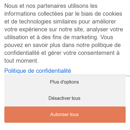
Nous et nos partenaires utilisons les
Plan du site
informations collectées par le biais de cookies
Véhicules en leasing
et de technologies similaires pour améliorer
Services
votre expérience sur notre site, analyser votre
Le guide du leasing
utilisation et à des fins de marketing. Vous
À propos
Contact
pouvez en savoir plus dans notre politique de
confidentialité et gérer votre consentement à
tout moment.
Liens utiles
Politique de confidentialité
Mentions légales
Politique de confidentialité
Plus d'options
Conditions générales d’utilisation
Mes préférences de consentement
Désactiver tous
Suivez-nous
Autoriser tous
© 2026 Leasingprive.lu • Tous droits réservés