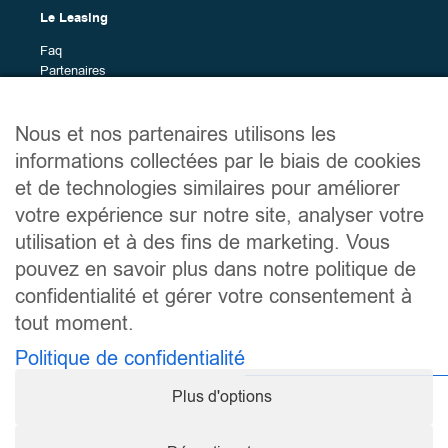
différents
Le Leasing
modèles
Marques
Faq
Les
Toutes (50)
Partenaires
différentes
Alfa Romeo (1)
Marques en leasing
marques
Alpine (2)
Nous et nos partenaires utilisons les
BMW (7)
Plan du site
informations collectées par le biais de cookies
BYD (4)
Véhicules en leasing
et de technologies similaires pour améliorer
Citroën (2)
Services
votre expérience sur notre site, analyser votre
Dacia (1)
Le guide du leasing
utilisation et à des fins de marketing. Vous
Ford (6)
À propos
Hyundai (2)
Contact
pouvez en savoir plus dans notre politique de
Kia (1)
confidentialité et gérer votre consentement à
Leapmotor (2)
tout moment.
Liens utiles
MG (3)
Politique de confidentialité
Mentions légales
Nissan (4)
Politique de confidentialité
Opel (1)
Plus d'options
Conditions générales d’utilisation
Peugeot (2)
Mes préférences de consentement
Renault (6)