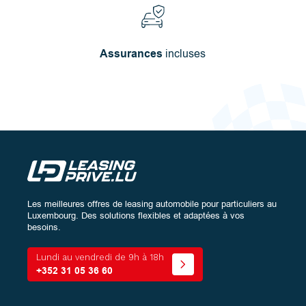
Assurances
incluses
Les meilleures offres de leasing automobile pour particuliers au
Configurez
votre véhicule :
Luxembourg. Des solutions flexibles et adaptées à vos
besoins.
Energies
Lundi au vendredi de 9h à 18h
+352 31 05 36 60
Carrosseries
Les
Toutes (0)