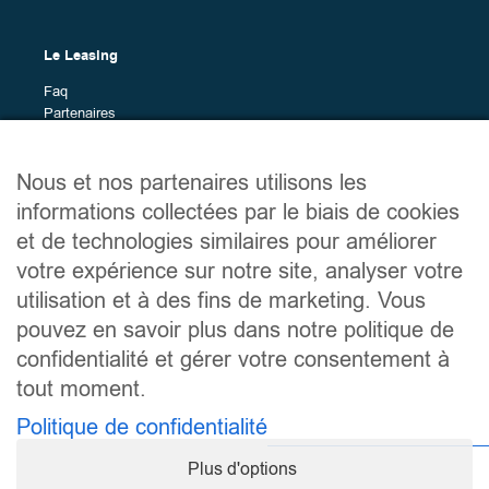
Carrosseries
Les
Toutes (0)
différents
Le Leasing
modèles
Marques
Faq
Les
Toutes (50)
Partenaires
différentes
Alfa Romeo (1)
Marques en leasing
marques
Alpine (2)
Nous et nos partenaires utilisons les
BMW (7)
Plan du site
informations collectées par le biais de cookies
BYD (4)
Véhicules en leasing
et de technologies similaires pour améliorer
Citroën (2)
Services
votre expérience sur notre site, analyser votre
Dacia (1)
Le guide du leasing
utilisation et à des fins de marketing. Vous
Ford (6)
À propos
Hyundai (2)
Contact
pouvez en savoir plus dans notre politique de
Kia (1)
confidentialité et gérer votre consentement à
Leapmotor (2)
tout moment.
Liens utiles
MG (3)
Politique de confidentialité
Mentions légales
Nissan (4)
Politique de confidentialité
Opel (1)
Plus d'options
Conditions générales d’utilisation
Peugeot (2)