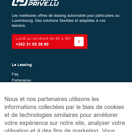
Les meilleures offres de leasing automobile pour particuliers au
Luxembourg. Des solutions flexibles et adaptées à vos
besoins.
Lundi au vendredi de 9h à 18h
+352 31 05 36 60
Le Leasing
Faq
Partenaires
Marques en leasing
Nous et nos partenaires utilisons les
Plan du site
informations collectées par le biais de cookies
Véhicules en leasing
et de technologies similaires pour améliorer
Services
votre expérience sur notre site, analyser votre
Le guide du leasing
utilisation et à des fins de marketing. Vous
À propos