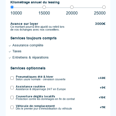
Kilométrage annuel du leasing
10000
15000
20000
25000
Avance sur loyer
3000€
Ce montant pourra être ajusté ou retiré lors
de vos échanges avec nos conseillers.
Services toujours compris
Assurance complète
Taxes
Entretiens & réparations
Services optionnels
Pneumatiques été & hiver
+48€
Selon usure normale - crevaison couverte
Assistance routière
+9€
Assistance & dépannage 24/7 en Europe
Couverture dégâts locatifs
+16€
Protection contre les dommages en fin de contrat
Véhicule de remplacement
+11€
Dès le premier jour d’immobilisation du véhicule